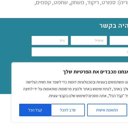
ריה): ספורט, ריקוד, משחק, שחמט, קסמים,
היה בקשר
מוש בפרטים ליצירת קשר, דיוור וסטטיסטיקה; ניתן להסרה בכל עת;
נחנו מכבדים את הפרטיות שלך
ות הפרטיות
־
תקנון האתר
נו משתמשים בעוגיות ובטכנולוגיות דומות כדי לשפר את חווית הגלישה
שלח
לך באתר, לנתח שימוש באתר ולהציג פרסומות מותאמות.על ידי לחיצה
ל "קבל הכל", אתה מסכים לשימוש שלנו בקבצי עוגיות.
התאמה אישית
סרב להכל
קבל הכל